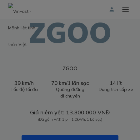
ZGOO
ZGOO
39 km/h
70 km/1 lần sạc
14 lít
Tốc độ tối đa
Quãng đường
Dung tích cốp xe
di chuyển
Giá niêm yết: 13.300.000 VNĐ
(Đã gồm VAT, 1 pin 1.2kWh, 1 bộ sạc)