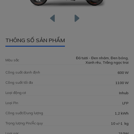
THÔNG SỐ SẢN PHẨM
Đỏ tươi - Đen nhám, Đen bóng,
Màu sắc
Xanh rêu, Trắng ngọc trai
Công suất danh định
600 W
Công suất tối đa
1100 W
Loại động cơ
Inhub
Loại Pin
LFP
Công suất/Dung lượng
1,2 kWh
Trọng lượng Pin/Ắc quy
10 +/-1 kg
Loại sạc
210W