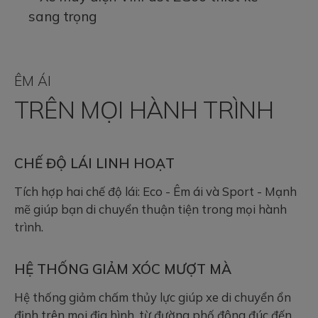
ÊM ÁI
TRÊN MỌI HÀNH TRÌNH
CHẾ ĐỘ LÁI LINH HOẠT
Tích hợp hai chế độ lái: Eco - Êm ái và Sport - Mạnh
mẽ giúp bạn di chuyển thuận tiện trong mọi hành
trình.
HỆ THỐNG GIẢM XÓC MƯỢT MÀ
Hệ thống giảm chấm thủy lực giúp xe di chuyển ổn
định trên mọi địa hình, từ đường phố đông đúc đến