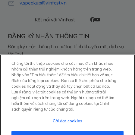
v.speakup@vinfast.vn
Kết nối với VinFast
ĐĂNG KÝ NHẬN THÔNG TIN
Đăng ký nhận thông tin chương trình khuyến mãi, dịch vụ
VinFast
Chúng tôi thu thập cookies cho các mục đích khác nhau
nhằm cải thiện trải nghiệm khách hàng trên trang web.
Đăng ký
Nhấp vào "Tìm hiểu thêm" để tìm hiểu chi tiết hơn về mục
đích của từng loại cookies. Bạn có thể cho phép cho từng
Tôi đồng ý cho phép Công ty TNHH Kinh doanh Thương mại
cookies hoạt động và thay đổi tùy chọn bất cứ lúc nào.
và Dịch vụ VinFast xử lý dữ liệu cá nhân của tôi và các
Lưu ý rằng, việc tắt cookies có thể ảnh hưởng tới trải
thông tin khác do tôi cung cấp cho mục đích và theo
nghiệm của bạn trên trang web. Ngoài ra, bạn có thể tìm
phương thức được mô tả chi tiết tại
Chính sách Bảo vệ Dữ
hiểu thêm về cách chúng tôi sử dụng cookies tại Chính
liệu cá nhân
.
sách quyền riêng tư của chúng tôi.
Hệ sinh thái
Vinhomes
Vinmec
Vinpearl
Cài đặt cookies