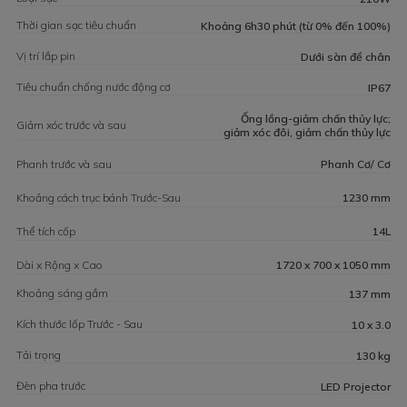
Thời gian sạc tiêu chuẩn
Khoảng 6h30 phút (từ 0% đến 100%)
Vị trí lắp pin
Dưới sàn để chân
Tiêu chuẩn chống nước động cơ
IP67
Ống lồng-giảm chấn thủy lực;
Giảm xóc trước và sau
giảm xóc đôi, giảm chấn thủy lực
Phanh trước và sau
Phanh Cơ/ Cơ
Khoảng cách trục bánh Trước-Sau
1230 mm
Thể tích cốp
14L
Dài x Rộng x Cao
1720 x 700 x 1050 mm
Khoảng sáng gầm
137 mm
Kích thước lốp Trước - Sau
10 x 3.0
Tải trọng
130 kg
Đèn pha trước
LED Projector