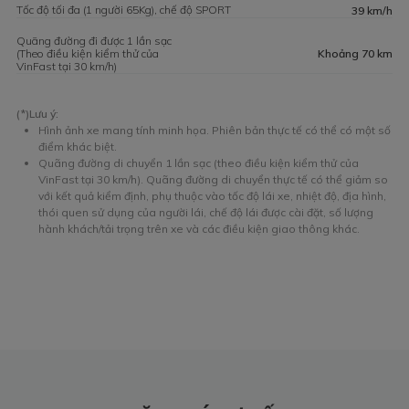
Tốc độ tối đa (1 người 65Kg), chế độ SPORT
39 km/h
Quãng đường đi được 1 lần sạc
(Theo điều kiện kiểm thử của
Khoảng 70 km
VinFast tại 30 km/h)
(*)Lưu ý:
Hình ảnh xe mang tính minh họa. Phiên bản thực tế có thể có một số
điểm khác biệt.
Quãng đường di chuyển 1 lần sạc (theo điều kiện kiểm thử của
VinFast tại 30 km/h). Quãng đường di chuyển thực tế có thể giảm so
với kết quả kiểm định, phụ thuộc vào tốc độ lái xe, nhiệt độ, địa hình,
thói quen sử dụng của người lái, chế độ lái được cài đặt, số lượng
hành khách/tải trọng trên xe và các điều kiện giao thông khác.