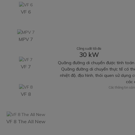
VF 6
MPV 7
Công suất tối đa
30 kW
Quãng đường di chuyển được tính toán 
VF 7
Quãng đường di chuyển thực tế có thể 
nhiệt độ, địa hình, thói quen sử dụng c
các 
Các thông tin sản
VF 8
VF 8 The All New