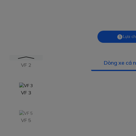
Lựa ch
Dòng xe cá 
VF 2
VF 3
VF 5