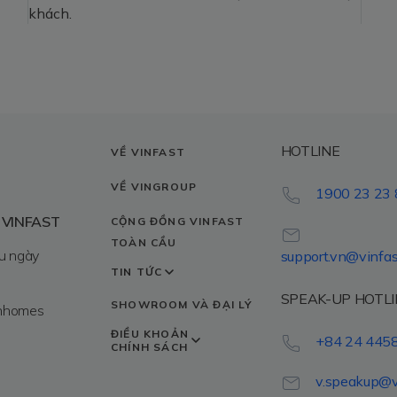
khách.
HOTLINE
VỀ VINFAST
VỀ VINGROUP
1900 23 23 
 VINFAST
CỘNG ĐỒNG VINFAST
TOÀN CẦU
u ngày
support.vn@vinfa
TIN TỨC
SPEAK-UP HOTLI
SHOWROOM VÀ ĐẠI LÝ
inhomes
ĐIỀU KHOẢN
+84 24 445
CHÍNH SÁCH
v.speakup@v