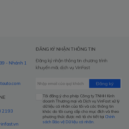
ĐĂNG KÝ NHẬN THÔNG TIN
Đăng ký nhận thông tin chương trình
89 - Nhánh 1
khuyến mãi, dịch vụ VinFast
stauto.com
Đăng ký
Tôi đồng ý cho phép Công ty TNHH Kinh
NE
doanh Thương mại và Dịch vụ VinFast xử lý
dữ liệu cá nhân của tôi và các thông tin
8 2193
khác do tôi cung cấp cho mục đích và theo
phương thức được mô tả chi tiết tại
Chính
sách Bảo vệ Dữ liệu cá nhân
.
infast.vn