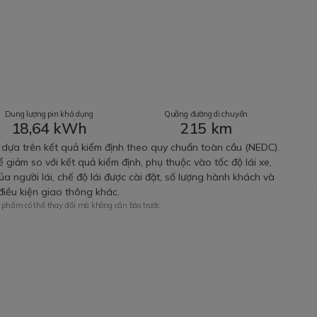
Dung lượng pin khả dụng
Quãng đường di chuyển
18,64 kWh
215 km
dựa trên kết quả kiểm định theo quy chuẩn toàn cầu (NEDC).
giảm so với kết quả kiểm định, phụ thuộc vào tốc độ lái xe,
ủa người lái, chế độ lái được cài đặt, số lượng hành khách và
điều kiện giao thông khác.
 phẩm có thể thay đổi
mà không cần báo trước