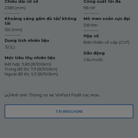
Chiều dài cơ sở
Công suất tối đa
2385 (mm)
98 HP
Khoảng sáng gầm đủ tải/ không
Mô men xoắn cực đại
tải
128 Nm
150 (mm)
Hộp số
Dung tích nhiên liệu
Biến thiên vô cấp (CVT)
32 (L)
Dẫn động
Mức tiêu thụ nhiên liệu
Cầu trước
Kết hợp: 5,85 (lít/100km)
Trong đô thị: 7,11 (lít/100km)
Ngoài đô thị: 5,11 (lít/100km)
TẢI BROCHURE