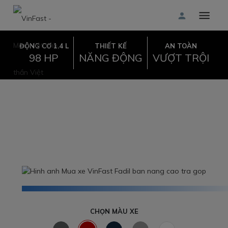
ĐỘNG CƠ 1.4 L
THIẾT KẾ
AN TOÀN
98 HP
NĂNG ĐỘNG
VƯỢT TRỘI
CHỌN MÀU XE