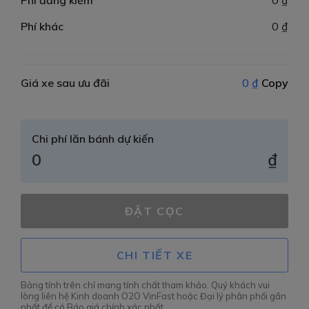
Phí đăng kiểm
0 ₫
Phí khác
0 ₫
Giá xe sau ưu đãi
0 ₫
Copy
Chi phí lăn bánh dự kiến
0
₫
ĐẶT CỌC
CHI TIẾT XE
Bảng tính trên chỉ mang tính chất tham khảo. Quý khách vui
lòng liên hệ Kinh doanh O2O VinFast hoặc Đại lý phân phối gần
nhất để có Báo giá chính xác nhất.