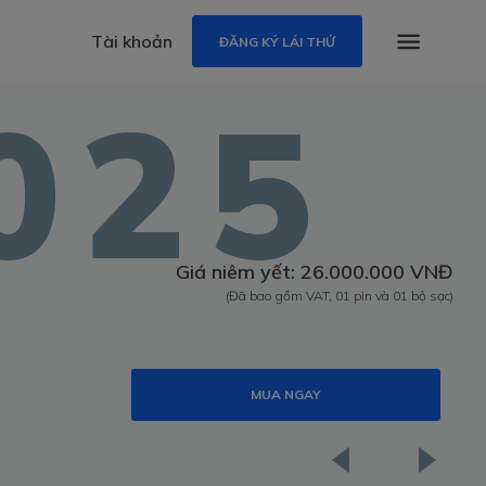
Tài khoản
ĐĂNG KÝ LÁI THỬ
025
Giá niêm yết: 26.000.000 VNĐ
(Đã bao gồm VAT, 01 pin và 01 bộ sạc)
MUA NGAY