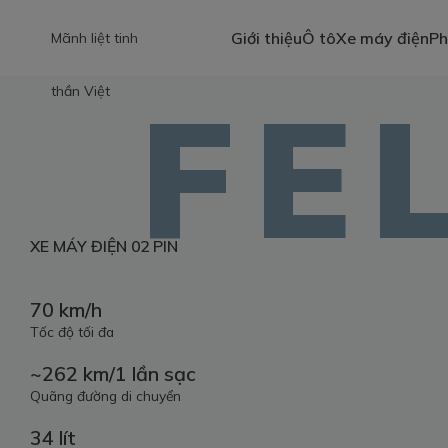
Giới thiệu
Ô tô
Xe máy điện
Ph
FE
XE MÁY ĐIỆN 02 PIN
70 km/h
Tốc độ tối đa
~262 km/1 lần sạc
Quãng đường
di chuyển
34 lít