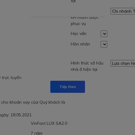
tại
Chi nhánh TCB
KH muốn được
phục vụ
Học vấn
Hôn nhân
Hình thức sở hữu
nhà ở hiện tại
 trực tuyến
Tiếp theo
a cho khoản vay của Quý khách là
 ngày:
18.05.2021
VinFast LUX SA2.0
7 năm