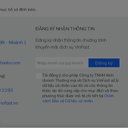
 mục hồ sơ đính kèm.
ĐĂNG KÝ NHẬN THÔNG TIN
Đăng ký nhận thông tin chương trình
89 - Nhánh 1
khuyến mãi, dịch vụ VinFast
stauto.com
Đăng ký
Tôi đồng ý cho phép Công ty TNHH Kinh
NE
doanh Thương mại và Dịch vụ VinFast xử lý
dữ liệu cá nhân của tôi và các thông tin
8 2193
khác do tôi cung cấp cho mục đích và theo
phương thức được mô tả chi tiết tại
Chính
sách Bảo vệ Dữ liệu cá nhân
.
infast.vn
t