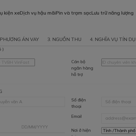
Thẩm định vay mua ô tô
ụ kiện xe
Dịch vụ hậu mãi
Pin và trạm sạc
Lưu trữ năng lượng
a ô tô
PHƯƠNG ÁN VAY
3.
NGUỒN THU
4.
NGHĨA VỤ TÍN D
 )
Cán bộ
ngân hàng
hỗ trợ
G
Số điện
thoại
Email
Nơi ở hiện