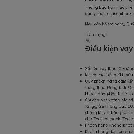
Thông báo hạn mức phê du
dụng của Techcombank sẽ 
Nếu cần hỗ trợ ngay, Quý
Trân trọng!
Điều kiện vay
Số tiền vay thực tế khôn
KH và vợ/ chồng KH (nếu 
Quý khách hàng cam kết 
trung thực. Đồng thời, Qu
khách hàng/Bên thứ 3 tro
Chỉ cho phép tổng giá tr
tăng/giảm không quá 10% 
chồng khách hàng tại thờ
cho Techcombank, Techco
Khách hàng không phát s
Khách hàng đảm bảo năng