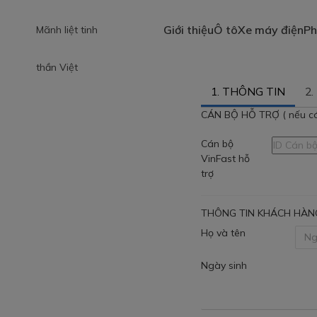
Giới thiệu
Ô tô
Xe máy điện
Ph
Phê duyệt hạn mức vay mu
1.
THÔNG TIN
2.
CÁN BỘ HỖ TRỢ ( nếu có
Cán bộ
VinFast hỗ
trợ
THÔNG TIN KHÁCH HÀN
Họ và tên
Ngày sinh