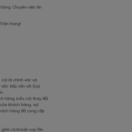
hàng. Chuyên viên tín
Trân trọng!
.
có) là chính xác và
iệc tiếp cận với Quý
ốn.
ch hàng (nếu có) thay đổi
 của khách hàng, vợ/
 khách hàng đã cung cấp
o gồm cả khoản vay lần