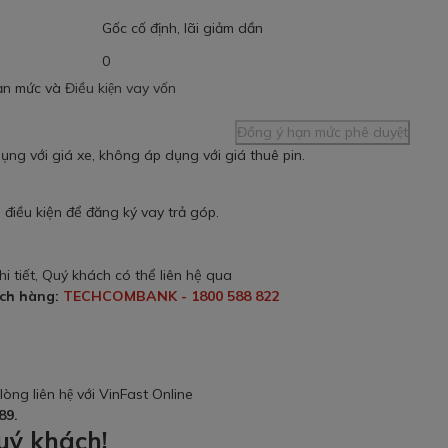
Gốc cố định, lãi giảm dần
0
ạn mức và
Điều kiện vay vốn
Đồng ý hạn mức phê duyệt
ụng với giá xe, không áp dụng với giá thuê pin.
 điều kiện để đăng ký vay trả góp.
hi tiết, Quý khách có thể liên hệ qua
ách hàng:
TECHCOMBANK - 1800 588 822
 lòng liên hệ với VinFast Online
89.
uý khách!