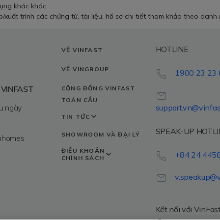
dụng khác khác.
xuất trình các chứng từ, tài liệu, hồ sơ chi tiết tham khảo theo danh
HOTLINE
VỀ VINFAST
VỀ VINGROUP
1900 23 23 
 VINFAST
CỘNG ĐỒNG VINFAST
TOÀN CẦU
u ngày
support.vn@vinfa
TIN TỨC
SPEAK-UP HOTLI
SHOWROOM VÀ ĐẠI LÝ
inhomes
ĐIỀU KHOẢN
+84 24 445
CHÍNH SÁCH
v.speakup@v
Kết nối với VinFas