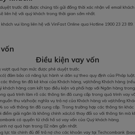
yệt trước đã được chúng tôi gửi đồng thời xác nhận về email khách 
liên hệ với quý khách trong thời gian sớm nhất.
 khách vui lòng liên hệ với VinFast Online qua
Hotline 1900 23 23 89.
 vốn
Điều kiện vay vốn
g vượt quá hạn mức được phê duyệt trước.
có) đảm bảo có năng lực hành vi dân sự theo quy định của Pháp luật
các thông tin đã kê khai của Khách hàng, vợ/chồng Khách hàng (nếu 
ý khách hàng cam kết tạo điều kiện và phối hợp với Ngân hàng trong v
ng quá trình làm rõ các thông tin đã cung cấp trong quá trình vay v
ị nguồn thu và/hoặc nghĩa vụ trả nợ của Khách hàng và vợ/chồng Khá
so với thông tin đã cung cấp. Trong trường hợp các thông tin khác
i điểm giải ngân là không chính xác/có thay đổi so với thông tin mà
mbank có quyền từ chối hồ sơ vay vốn của Quý khách hàng.
inh nợ quá hạn trong 02 năm gần nhất.
 lực tài chính đủ để trả nợ cho các khoản vay tại Techcombank (ba