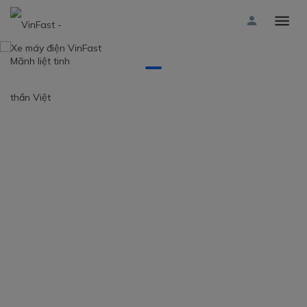
SẢN PHẨM BÁN CHẠY
Xe máy điện học sinh
Xe máy điện VinFast Amio S2
12.000.000
đ
MUA NGAY
SẢN PHẨM BÁN CHẠY
Xe máy điện học sinh