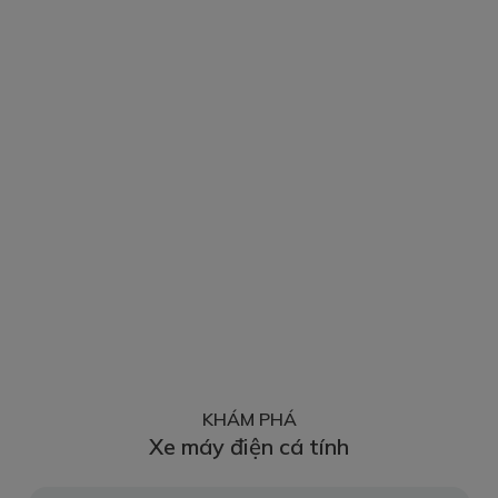
14.200.000
đ
MUA NGAY
SẢN PHẨM BÁN CHẠY
h
Xe máy điện học sinh
Xe máy điện VinFast ZGoo
13.300.000
đ
MUA NGAY
KHÁM PHÁ
Xe máy điện cá tính